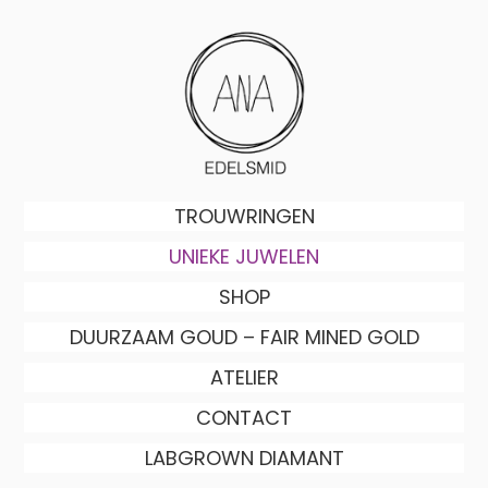
Skip
to
main
content
Skip to content
TROUWRINGEN
Menu
UNIEKE JUWELEN
SHOP
DUURZAAM GOUD – FAIR MINED GOLD
ATELIER
CONTACT
LABGROWN DIAMANT