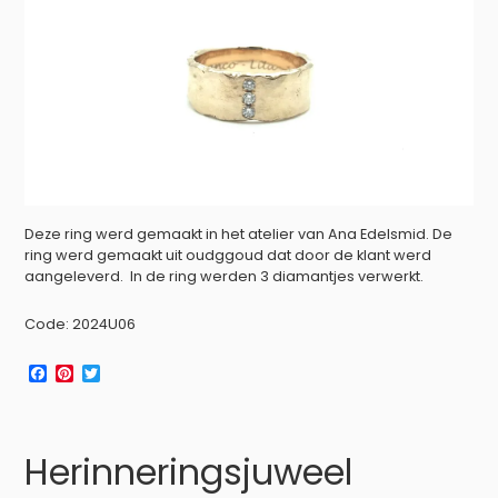
Deze ring werd gemaakt in het atelier van Ana Edelsmid. De
ring werd gemaakt uit oudggoud dat door de klant werd
aangeleverd. In de ring werden 3 diamantjes verwerkt.
Code: 2024U06
F
P
T
a
i
w
c
n
i
e
t
t
b
e
t
Herinneringsjuweel
o
r
e
o
e
r
k
s