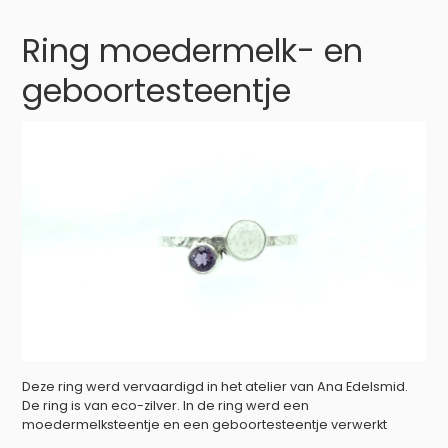
e
t
t
b
e
t
Ring moedermelk- en
o
r
e
o
e
r
k
s
geboortesteentje
t
Deze ring werd vervaardigd in het atelier van Ana Edelsmid.
De ring is van eco-zilver. In de ring werd een
moedermelksteentje en een geboortesteentje verwerkt