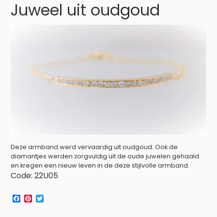
Juweel uit oudgoud
o
r
e
o
e
r
k
s
t
Deze armband werd vervaardig uit oudgoud. Ook de
diamantjes werden zorgvuldig uit de oude juwelen gehaald
en kregen een nieuw leven in de deze stijlvolle armband.
Code: 22U05
F
P
T
a
i
w
c
n
i