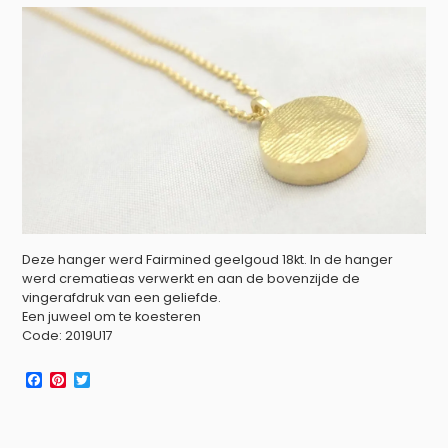
t
Deze hanger werd Fairmined geelgoud 18kt. In de hanger
werd crematieas verwerkt en aan de bovenzijde de
vingerafdruk van een geliefde.
Een juweel om te koesteren
Code: 2019U17
F
P
T
a
i
w
c
n
i
e
t
t
b
e
t