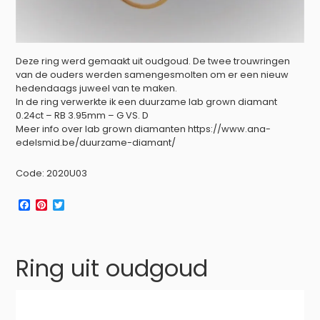
Deze ring werd gemaakt uit oudgoud. De twee trouwringen
van de ouders werden samengesmolten om er een nieuw
hedendaags juweel van te maken.
In de ring verwerkte ik een duurzame lab grown diamant
0.24ct – RB 3.95mm – G VS. D
Meer info over lab grown diamanten https://www.ana-
edelsmid.be/duurzame-diamant/
Code: 2020U03
F
P
T
a
i
w
c
n
i
e
t
t
b
e
t
Ring uit oudgoud
o
r
e
o
e
r
k
s
t