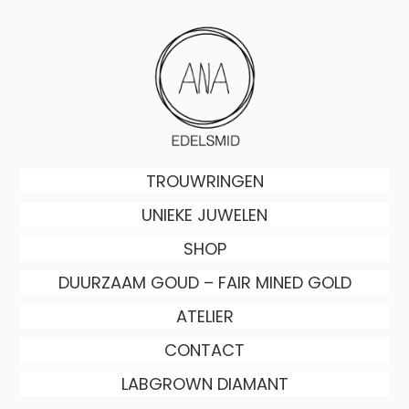
Skip
to
main
content
Skip to content
TROUWRINGEN
Menu
UNIEKE JUWELEN
SHOP
DUURZAAM GOUD – FAIR MINED GOLD
ATELIER
CONTACT
LABGROWN DIAMANT