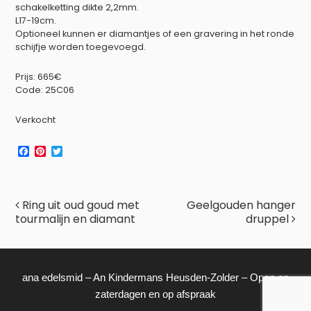
schakelketting dikte 2,2mm.
L17-19cm.
Optioneel kunnen er diamantjes of een gravering in het ronde
schijfje worden toegevoegd.
Prijs: 665€
Code: 25C06
Verkocht
F
P
T
a
i
w
c
n
i
e
t
t
b
e
t
Post navigation
Ring uit oud goud met
Geelgouden hanger
o
r
e
o
e
r
tourmalijn en diamant
druppel
k
s
t
ana edelsmid – An Kindermans Heusden-Zolder – Open op
zaterdagen en op afspraak